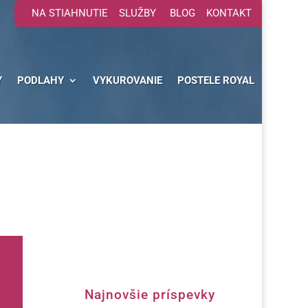
NA STIAHNUTIE
SLUŽBY
BLOG
KONTAKT
Y
PODLAHY
VYKUROVANIE
POSTELE ROYAL
Najnovšie príspevky