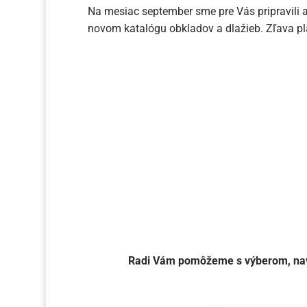
Na mesiac september sme pre Vás pripravili 
novom katalógu obkladov a dlažieb. Zľava pla
Akcia na vybrané dlažby a obklad
:
Deň (- y)
Radi Vám pomôžeme s výberom, navr