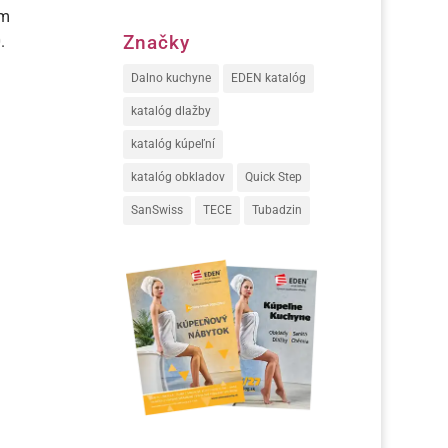
om
Značky
.
Dalno kuchyne
EDEN katalóg
katalóg dlažby
katalóg kúpeľní
katalóg obkladov
Quick Step
SanSwiss
TECE
Tubadzin