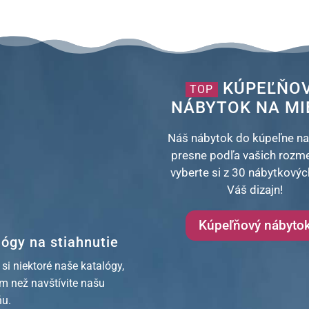
KÚPEĽŇO
TOP
NÁBYTOK NA MI
Náš nábytok do kúpeľne na
presne podľa vašich rozm
vyberte si z 30 nábytkových
Váš dizajn!
Kúpeľňový nábyto
lógy na stiahnutie
 si niektoré naše katalógy,
ým než navštívite našu
ňu.