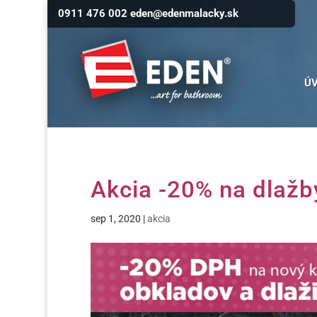
0911 476 002
eden@edenmalacky.sk
Ú
Akcia -20% na dlažb
sep 1, 2020
|
akcia