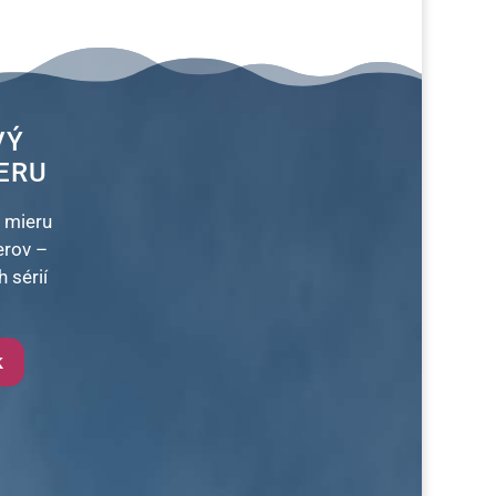
VÝ
ERU
 mieru
erov –
 sérií
k