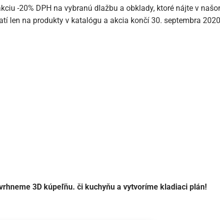
akciu -20% DPH na vybranú dlažbu a obklady, ktoré nájte v naš
tí len na produkty v katalógu a akcia končí 30. septembra 2020
y z nového katalógu platia od 1. do 30. septembra 2020.
:
:
H(s)
Minúta(y)
Druhý(s)
hneme 3D kúpeľňu. či kuchyňu a vytvoríme kladiaci plán!