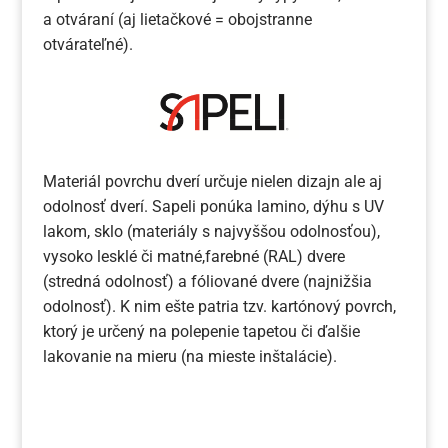
a otváraní (aj lietačkové = obojstranne
otvárateľné).
Materiál povrchu dverí určuje nielen dizajn ale aj
odolnosť dverí. Sapeli ponúka lamino, dýhu s UV
lakom, sklo (materiály s najvyššou odolnosťou),
vysoko lesklé či matné,farebné (RAL) dvere
(stredná odolnosť) a fóliované dvere (najnižšia
odolnosť). K nim ešte patria tzv. kartónový povrch,
ktorý je určený na polepenie tapetou či ďalšie
lakovanie na mieru (na mieste inštalácie).