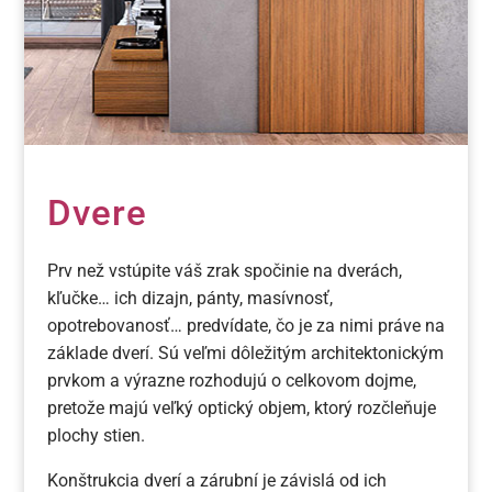
Dvere
Prv než vstúpite váš zrak spočinie na dverách,
kľučke… ich dizajn, pánty, masívnosť,
opotrebovanosť… predvídate, čo je za nimi práve na
základe dverí. Sú veľmi dôležitým architektonickým
prvkom a výrazne rozhodujú o celkovom dojme,
pretože majú veľký optický objem, ktorý rozčleňuje
plochy stien.
Konštrukcia dverí a zárubní je závislá od ich