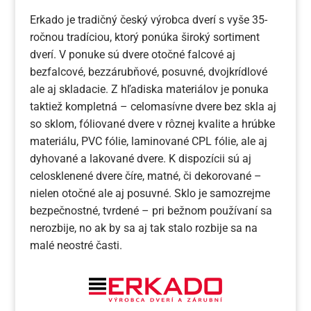
Erkado je tradičný český výrobca dverí s vyše 35-
ročnou tradíciou, ktorý ponúka široký sortiment
dverí. V ponuke sú dvere otočné falcové aj
bezfalcové, bezzárubňové, posuvné, dvojkrídlové
ale aj skladacie. Z hľadiska materiálov je ponuka
taktiež kompletná – celomasívne dvere bez skla aj
so sklom, fóliované dvere v rôznej kvalite a hrúbke
materiálu, PVC fólie, laminované CPL fólie, ale aj
dyhované a lakované dvere. K dispozícii sú aj
celosklenené dvere číre, matné, či dekorované –
nielen otočné ale aj posuvné. Sklo je samozrejme
bezpečnostné, tvrdené – pri bežnom používaní sa
nerozbije, no ak by sa aj tak stalo rozbije sa na
malé neostré časti.