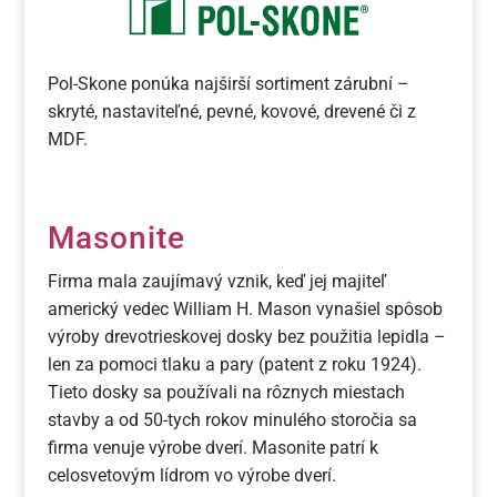
Pol-Skone ponúka najširší sortiment zárubní –
skryté, nastaviteľné, pevné, kovové, drevené či z
MDF.
Masonite
Firma mala zaujímavý vznik, keď jej majiteľ
americký vedec William H. Mason vynašiel spôsob
výroby drevotrieskovej dosky bez použitia lepidla –
len za pomoci tlaku a pary (patent z roku 1924).
Tieto dosky sa používali na rôznych miestach
stavby a od 50-tych rokov minulého storočia sa
firma venuje výrobe dverí. Masonite patrí k
celosvetovým lídrom vo výrobe dverí.