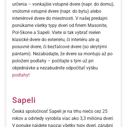
určenia – vonkajšie vstupné dvere (napr. do domu),
vnútorné vstupné dvere (napr. do bytu) alebo
interiérové dvere do miestnosti. V našej predajni
ponúkame všetky typy dverí od firiem Masonite,
Pol-Skone a Sapeli. Viete si tak vybrať nielen
klasické dvere do exteriéru, či interiéru ale aj
posuvné dvere, či bezfalcové dvere (so skrytými
pántami). Nezabúdajte, že dvere sa montujú až po
položení podlahy – počítajte s tým už pri
objednávke a nezabudnite odpočítať výšku
podlahy
!
Sapeli
Česká spoločnosť Sapeli je na trhu niečo cez 25
rokov a odvtedy vyrobila viac ako 3,3 milióna dverí.
V ponuke nájdete naozaj všetky typy dverí, zárubní