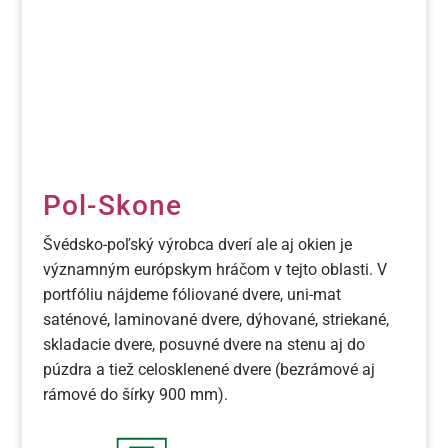
Pol-Skone
Švédsko-poľský výrobca dverí ale aj okien je
významným európskym hráčom v tejto oblasti. V
portfóliu nájdeme fóliované dvere, uni-mat
saténové, laminované dvere, dýhované, striekané,
skladacie dvere, posuvné dvere na stenu aj do
púzdra a tiež celosklenené dvere (bezrámové aj
rámové do šírky 900 mm).