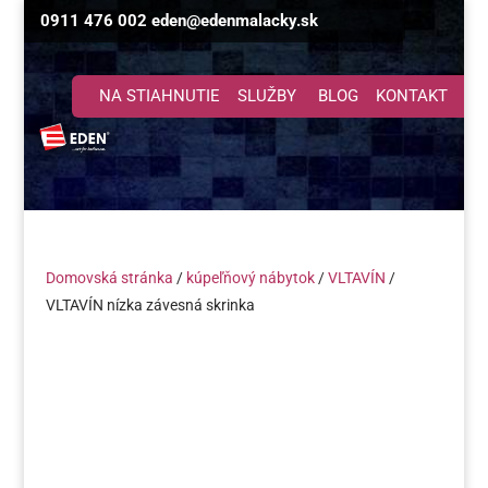
0911 476 002
eden@edenmalacky.sk
NA STIAHNUTIE
SLUŽBY
BLOG
KONTAKT
Domovská stránka
/
kúpeľňový nábytok
/
VLTAVÍN
/
VLTAVÍN nízka závesná skrinka