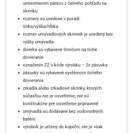
umiestnením pántov z čelného pohľadu na
skrinku
rozmery sú uvedené v poradí:
šírka/výška/hĺbka
rozmer umývadlových skriniek je uvedený bez
výšky umývadla
dvierka sú vybavené tlmičom na tiché
dovieranie
označenie ZZ v kóde výrobku – 2x zásuvka
zásuvky sú vybavené systémom tichého
dovierania
zrkadlá alebo zrkadlové skrinky, ktorých
súčasťou nie je osvetlenie, nie sú
konštrukčne pre osvetlenie pripravené
umývadlá sú dodávané bez vodovodných
batérií
výrobok je určený do kúpeľní, nie je však