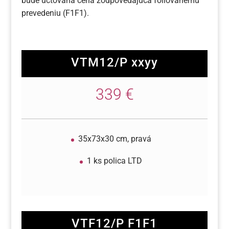
bude účtovaná cena zodpovedajúca fóliovanému
prevedeniu (F1F1).
VTM12/P xxyy
339 €
35x73x30 cm, pravá
1 ks polica LTD
VTF12/P F1F1