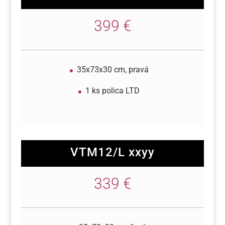
399 €
35x73x30 cm, pravá
1 ks polica LTD
VTM12/L xxyy
339 €