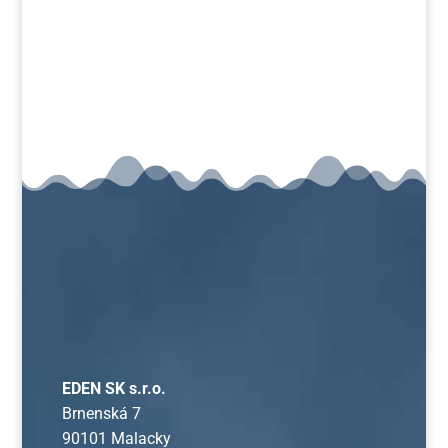
Poslať
=
1 + 11
EDEN SK s.r.o.
Brnenská 7
90101 Malacky