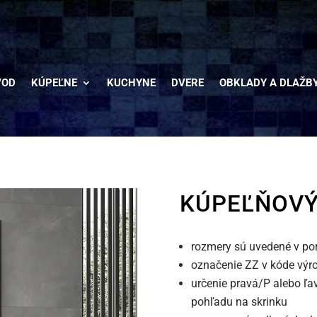
VOD
KÚPEĽNE
KUCHYNE
DVERE
OBKLADY A DLAŽB
KÚPEĽŇOVÝ
rozmery sú uvedené v po
označenie ZZ v kóde výr
určenie pravá/P alebo ľa
pohľadu na skrinku