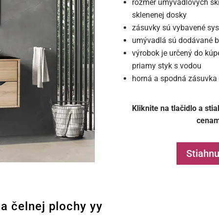
rozmer umývadlových skr
sklenenej dosky
zásuvky sú vybavené sys
umývadlá sú dodávané b
výrobok je určený do kúp
priamy styk s vodou
horná a spodná zásuvka 
Kliknite na tlačidlo a st
cenam
Stiahnu
a čelnej plochy yy