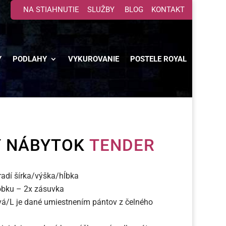
NA STIAHNUTIE
SLUŽBY
BLOG
KONTAKT
Y
PODLAHY
VYKUROVANIE
POSTELE ROYAL
 NÁBYTOK 
TENDER
radí šírka/výška/hĺbka
obku – 2x zásuvka
vá/L je dané umiestnením pántov z čelného