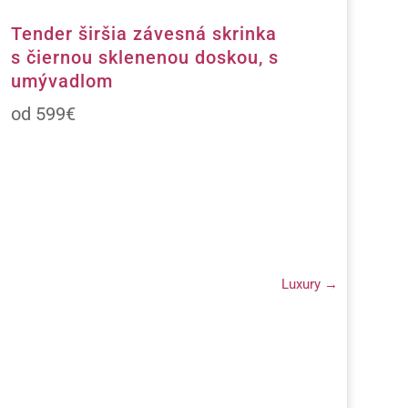
Tender širšia závesná skrinka
s čiernou sklenenou doskou, s
umývadlom
599
€
Luxury
→