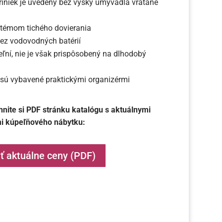
iniek je uvedený bez výšky umývadla vrátane
témom tichého dovierania
ez vodovodných batérií
eľní, nie je však prispôsobený na dlhodobý
sú vybavené praktickými organizérmi
iahnite si PDF stránku katalógu s aktuálnymi
i kúpeľňového nábytku:
ť aktuálne ceny (PDF)