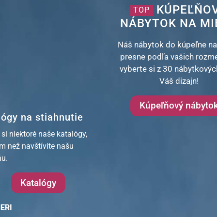
KÚPEĽŇO
TOP
NÁBYTOK NA MI
Náš nábytok do kúpeľne na
presne podľa vašich rozm
vyberte si z 30 nábytkových
Váš dizajn!
Kúpeľňový nábyto
lógy na stiahnutie
 si niektoré naše katalógy,
ým než navštívite našu
ňu.
Katalógy
ERI