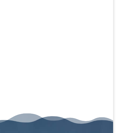
Poslať
=
9 + 15