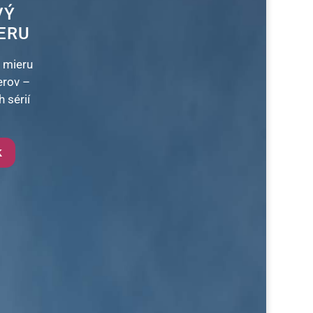
VÝ
ERU
 mieru
erov –
 sérií
k